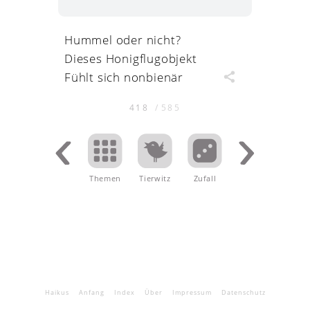
Hummel oder nicht?
Dieses Honigflugobjekt
Fühlt sich nonbienär
418
/
585
Themen
.
Tierwitz
Zufall
Haikus
Anfang
Index
Über
Impressum
Datenschutz