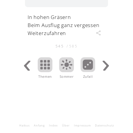
In hohen Gräsern
Beim Ausflug ganz vergessen
Weiterzufahren
545
/
585
Themen
.
Sommer
Zufall
Haikus
Anfang
Index
Über
Impressum
Datenschutz