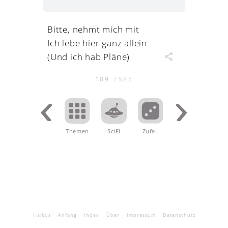
Bitte, nehmt mich mit
Ich lebe hier ganz allein
(Und ich hab Pläne)
109
/
585
Themen
.
SciFi
Zufall
Haikus
Anfang
Index
Über
Impressum
Datenschutz