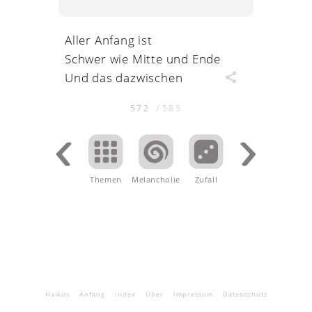
Aller Anfang ist
Schwer wie Mitte und Ende
Und das dazwischen
572
/
585
Themen
Melancholie
.
Zufall
Haikus
Anfang
Index
Über
Impressum
Datenschutz