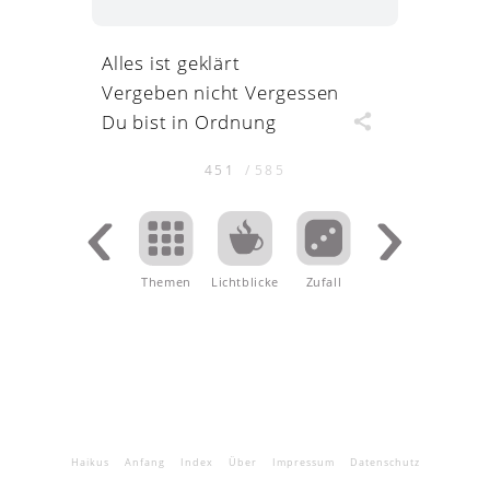
Alles ist geklärt
Vergeben nicht Vergessen
Du bist in Ordnung
451
/
585
Themen
Lichtblicke
.
Zufall
Haikus
Anfang
Index
Über
Impressum
Datenschutz