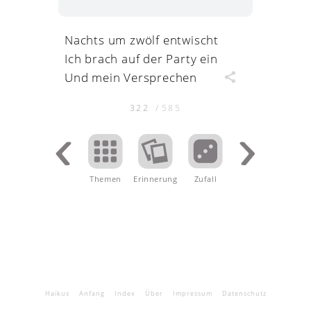
Nachts um zwölf entwischt
Ich brach auf der Party ein
Und mein Versprechen
322
/
585
Themen
Erinnerung
.
Zufall
Haikus
Anfang
Index
Über
Impressum
Datenschutz