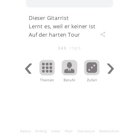
Dieser Gitarrist
Lernt es, weil er keiner ist
Auf der harten Tour
349
/
585
Themen
.
Berufe
Zufall
Haikus
Anfang
Index
Über
Impressum
Datenschutz