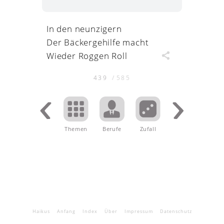
In den neunzigern
Der Bäckergehilfe macht
Wieder Roggen Roll
439
/
585
Themen
.
Berufe
Zufall
Haikus
Anfang
Index
Über
Impressum
Datenschutz